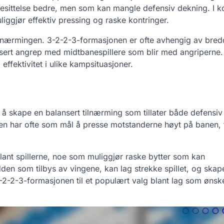
besittelse bedre, men som kan mangle defensiv dekning. I k
iggjør effektiv pressing og raske kontringer.
tilnærmingen. 3-2-2-3-formasjonen er ofte avhengig av bre
lisert angrep med midtbanespillere som blir med angriperne
effektivitet i ulike kampsituasjoner.
 skape en balansert tilnærming som tillater både defensiv s
 har ofte som mål å presse motstanderne høyt på banen, tv
blant spillerne, noe som muliggjør raske bytter som kan
en som tilbys av vingene, kan lag strekke spillet, og skape
 3-2-2-3-formasjonen til et populært valg blant lag som ønsk