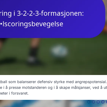
tball som balanserer defensiv styrke med angrepspotensial.
de i å presse motstanderen og i å skape målsjanser, ved å ut
eter i forsvaret.