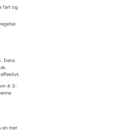
a fart og
vegelse
5. Dens
isk.
ffektivt.
som 4-3-
 Denne
s en mer