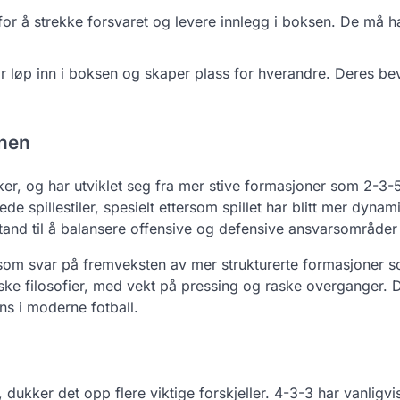
for å strekke forsvaret og levere innlegg i boksen. De må h
r løp inn i boksen og skaper plass for hverandre. Deres be
onen
ikker, og har utviklet seg fra mer stive formasjoner som 2-3-
rede spillestiler, spesielt ettersom spillet har blitt mer dynam
and til å balansere offensive og defensive ansvarsområder e
lt som svar på fremveksten av mer strukturerte formasjoner 
iske filosofier, med vekt på pressing og raske overganger.
ns i moderne fotball.
kker det opp flere viktige forskjeller. 4-3-3 har vanligvi