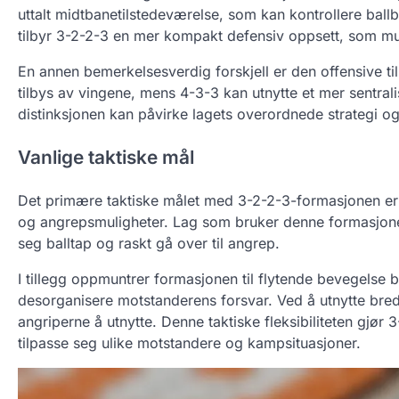
uttalt midtbanetilstedeværelse, som kan kontrollere ball
tilbyr 3-2-2-3 en mer kompakt defensiv oppsett, som mul
En annen bemerkelsesverdig forskjell er den offensive 
tilbys av vingene, mens 4-3-3 kan utnytte et mer sentra
distinksjonen kan påvirke lagets overordnede strategi og 
Vanlige taktiske mål
Det primære taktiske målet med 3-2-2-3-formasjonen er å
og angrepsmuligheter. Lag som bruker denne formasjonen
seg balltap og raskt gå over til angrep.
I tillegg oppmuntrer formasjonen til flytende bevegelse 
desorganisere motstanderens forsvar. Ved å utnytte bredd
angriperne å utnytte. Denne taktiske fleksibiliteten gjør
tilpasse seg ulike motstandere og kampsituasjoner.