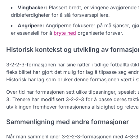
Vingbacker:
Plassert bredt, er vingene avgjørende 
dribleferdigheter for å slå forsvarsspillere.
Angripere:
Angriperne fokuserer på målsjanser, gjø
er essensiell for å
bryte ned
organiserte forsvar.
Historisk kontekst og utvikling av formasj
3-2-2-3-formasjonen har sine røtter i tidlige fotballtakt
fleksibilitet har gjort det mulig for lag å tilpasse seg end
Historisk har lag som bruker denne formasjonen vært i st
Over tid har formasjonen sett ulike tilpasninger, spesie
3. Trenere har modifisert 3-2-2-3 for å passe deres takt
utviklingen fremhever formasjonens allsidighet og releva
Sammenligning med andre formasjoner
Når man sammenligner 3-2-2-3-formasjonen med 4-3-3, du