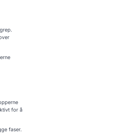
ngrep.
over
lerne
topperne
tivt for å
gge faser.