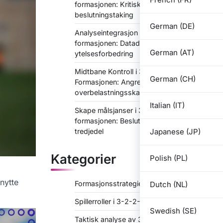
formasjonen: Kritiske øyeblikk,
beslutningstaking
German (DE)
Analyseintegrasjon i 3-2-2-3-
formasjonen: Datadrevet
German (AT)
ytelsesforbedring
Midtbane Kontroll i 3-2-2-3
German (CH)
Formasjonen: Angrepstriangler,
overbelastningsskaping
Italian (IT)
Skape målsjanser i 3-2-2-3-
formasjonen: Beslutningstaking i det siste
Japanese (JP)
tredjedel
Kategorier
Polish (PL)
nytte
Formasjonsstrategier for 3-2-2-3
Dutch (NL)
Spillerroller i 3-2-2-3
Swedish (SE)
Taktisk analyse av 3-2-2-3