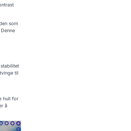
ontrast
dden som
. Denne
tabilitet
inge til
 hull for
er å