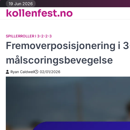
Skip
19 Jun 2026
kollenfest.no
to
content
SPILLERROLLER I 3-2-2-3
Fremoverposisjonering i 
målscoringsbevegelse
Ryan Caldwell
02/01/2026