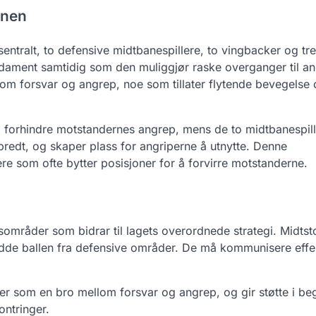
onen
entralt, to defensive midtbanespillere, to vingbacker og tre
undament samtidig som den muliggjør raske overganger til a
om forsvar og angrep, noe som tillater flytende bevegelse 
 å forhindre motstandernes angrep, mens de to midtbanespil
 bredt, og skaper plass for angriperne å utnytte. Denne
ere som ofte bytter posisjoner for å forvirre motstanderne.
sområder som bidrar til lagets overordnede strategi. Midts
dde ballen fra defensive områder. De må kommunisere effek
er som en bro mellom forsvar og angrep, og gir støtte i be
ontringer.