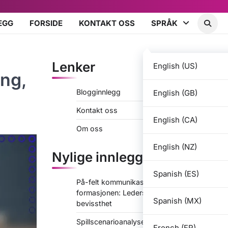
EGG
FORSIDE
KONTAKT OSS
SPRÅK
Lenker
English (US)
ng,
Blogginnlegg
English (GB)
Kontakt oss
English (CA)
Om oss
English (NZ)
Nylige innlegg
Spanish (ES)
På-felt kommunikasjon i 3-2-2-3
formasjonen: Lederskap, taktisk
Spanish (MX)
bevissthet
Spillscenarioanalyse i 3-2-2-3-
French (FR)