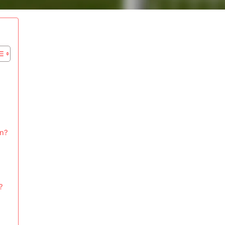
en?
?