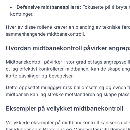
Defensive midtbanespillere:
Fokuserte på å bryte op
kontringer.
Hver av disse rollene krever en blanding av tekniske fer
sammenhengende midtbanekontroll.
Hvordan midtbanekontroll påvirker angreps
Midtbanekontroll påvirker i stor grad et lags angrepsspil
et lag effektivt kontrollerer midtbanen, kan de skape ang
korte pasninger og bevegelser.
Dette oppsettet muliggjør rask ballomsetning og evnen t
midtbanen kan lag strekke motstanderen og skape plass 
Eksempler på vellykket midtbanekontroll
Vellykkede eksempler på midtbanekontroll kan sees i ul
har klubber som Barcelona og Manchester City demonstre