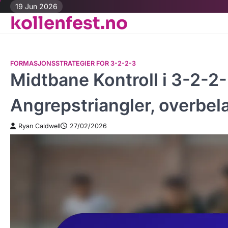
Skip
19 Jun 2026
kollenfest.no
to
content
FORMASJONSSTRATEGIER FOR 3-2-2-3
Midtbane Kontroll i 3-2-2
Angrepstriangler, overbe
Ryan Caldwell
27/02/2026