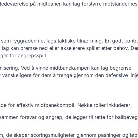
lstedeværelse på midtbanen kan lag forstyrre motstandernes 
 som ryggraden i et lags taktiske tilnærming. En godt kontro
lag kan bremse ned eller akselerere spillet etter behov. D
ger for angrepsspill.
ganisering. Ved å vinne midtbanekampen kan lag begrense
t vanskeligere for dem å trenge gjennom den defensive linj
de for effektiv midtbanekontroll. Nøkkelroller inkluderer:
sammen forsvar og angrep, de legger til rette for ballbeve
rom, de skaper scoringsmuligheter gjennom pasninger og løp