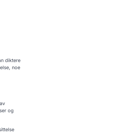
an diktere
telse, noe
 av
ser og
ittelse