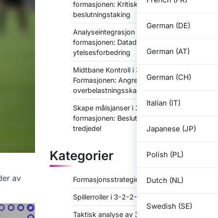
formasjonen: Kritiske øyeblikk,
beslutningstaking
German (DE)
Analyseintegrasjon i 3-2-2-3-
formasjonen: Datadrevet
German (AT)
ytelsesforbedring
Midtbane Kontroll i 3-2-2-3
German (CH)
Formasjonen: Angrepstriangler,
overbelastningsskaping
Italian (IT)
Skape målsjanser i 3-2-2-3-
formasjonen: Beslutningstaking i det siste
Japanese (JP)
tredjedel
Kategorier
Polish (PL)
der av
Formasjonsstrategier for 3-2-2-3
Dutch (NL)
Spillerroller i 3-2-2-3
Swedish (SE)
Taktisk analyse av 3-2-2-3