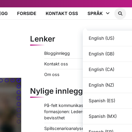
EGG
FORSIDE
KONTAKT OSS
SPRÅK
Lenker
English (US)
Blogginnlegg
English (GB)
Kontakt oss
English (CA)
Om oss
English (NZ)
Nylige innlegg
Spanish (ES)
På-felt kommunikasjon i 3-2-2-3
formasjonen: Lederskap, taktisk
Spanish (MX)
bevissthet
Spillscenarioanalyse i 3-2-2-3-
French (FR)