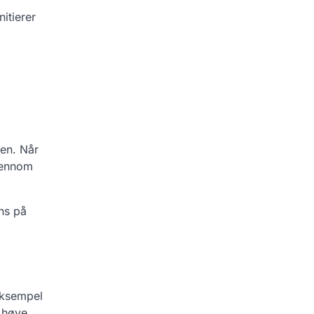
itierer
len. Når
gjennom
ns på
eksempel
 høye