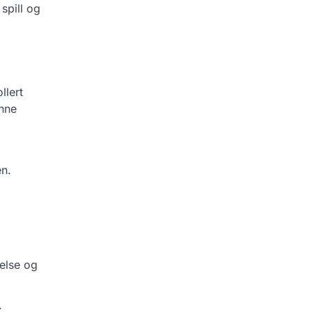
spill og
llert
enne
en.
gelse og
.