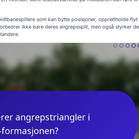
dtbanespillere som kan bytte posisjoner, opprettholde flyt
forbedrer ikke bare deres angrepsspill, men også styrker d
standere.