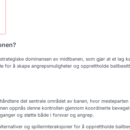
jonen?
 strategiske dominansen av midtbanen, som gjør at et lag k
nde for å skape angrepsmuligheter og opprettholde ballbesit
 å håndtere det sentrale området av banen, hvor mesteparten
jonen oppnås denne kontrollen gjennom koordinerte bevegel
rganger og støtte både i forsvar og angrep.
ternativer og spillerinteraksjoner for å opprettholde ballbes