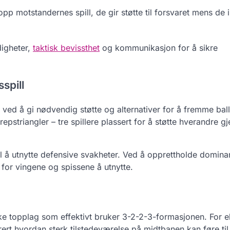
p motstandernes spill, de gir støtte til forsvaret mens de in
digheter,
taktisk bevissthet
og kommunikasjon for å sikre
spill
l ved å gi nødvendig støtte og alternativer for å fremme bal
repstriangler – tre spillere plassert for å støtte hverandre 
il å utnytte defensive svakheter. Ved å opprettholde domina
for vingene og spissene å utnytte.
ike topplag som effektivt bruker 3-2-2-3-formasjonen. For 
rt hvordan sterk tilstedeværelse på midtbanen kan føre til