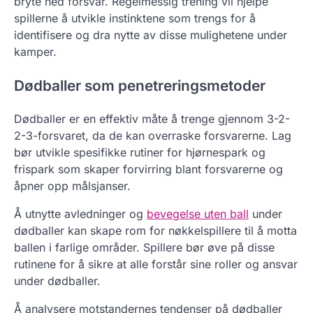
bryte ned forsvar. Regelmessig trening vil hjelpe
spillerne å utvikle instinktene som trengs for å
identifisere og dra nytte av disse mulighetene under
kamper.
Dødballer som penetreringsmetoder
Dødballer er en effektiv måte å trenge gjennom 3-2-
2-3-forsvaret, da de kan overraske forsvarerne. Lag
bør utvikle spesifikke rutiner for hjørnespark og
frispark som skaper forvirring blant forsvarerne og
åpner opp målsjanser.
Å utnytte avledninger og
bevegelse uten ball
under
dødballer kan skape rom for nøkkelspillere til å motta
ballen i farlige områder. Spillere bør øve på disse
rutinene for å sikre at alle forstår sine roller og ansvar
under dødballer.
Å analysere motstandernes tendenser på dødballer