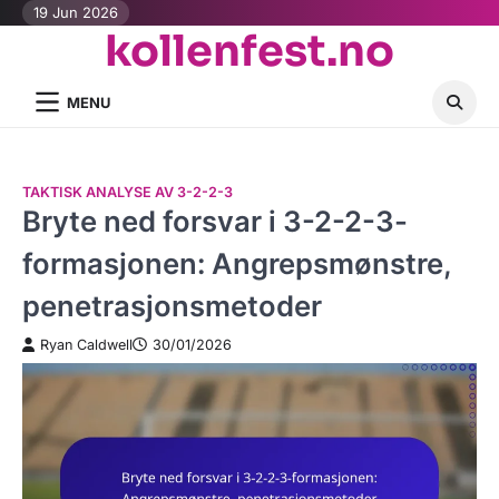
Skip
19 Jun 2026
kollenfest.no
to
content
MENU
TAKTISK ANALYSE AV 3-2-2-3
Bryte ned forsvar i 3-2-2-3-
formasjonen: Angrepsmønstre,
penetrasjonsmetoder
Ryan Caldwell
30/01/2026