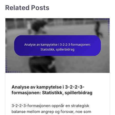
n
Related Posts
a
v
i
g
a
t
i
o
n
Analyse av kampytelse i 3-2-2-3-
formasjonen: Statistikk, spillerbidrag
3-2-2-3-formasjonen oppnår en strategisk
balanse mellom angrep og forsvar, noe som