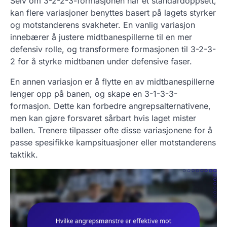
Selv om 3-2-2-3-formasjonen har et standardoppsett,
kan flere variasjoner benyttes basert på lagets styrker
og motstanderens svakheter. En vanlig variasjon
innebærer å justere midtbanespillerne til en mer
defensiv rolle, og transformere formasjonen til 3-2-3-
2 for å styrke midtbanen under defensive faser.
En annen variasjon er å flytte en av midtbanespillerne
lenger opp på banen, og skape en 3-1-3-3-
formasjon. Dette kan forbedre angrepsalternativene,
men kan gjøre forsvaret sårbart hvis laget mister
ballen. Trenere tilpasser ofte disse variasjonene for å
passe spesifikke kampsituasjoner eller motstanderens
taktikk.