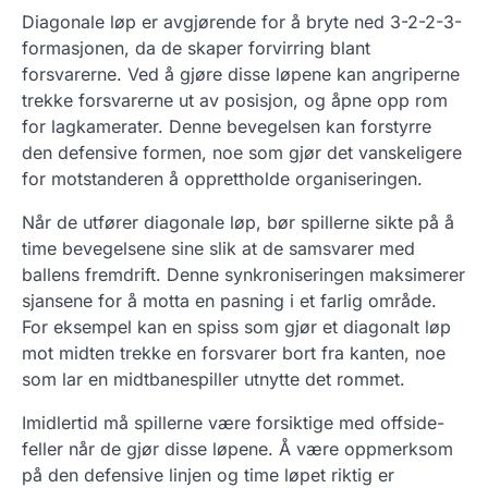
Diagonale løp er avgjørende for å bryte ned 3-2-2-3-
formasjonen, da de skaper forvirring blant
forsvarerne. Ved å gjøre disse løpene kan angriperne
trekke forsvarerne ut av posisjon, og åpne opp rom
for lagkamerater. Denne bevegelsen kan forstyrre
den defensive formen, noe som gjør det vanskeligere
for motstanderen å opprettholde organiseringen.
Når de utfører diagonale løp, bør spillerne sikte på å
time bevegelsene sine slik at de samsvarer med
ballens fremdrift. Denne synkroniseringen maksimerer
sjansene for å motta en pasning i et farlig område.
For eksempel kan en spiss som gjør et diagonalt løp
mot midten trekke en forsvarer bort fra kanten, noe
som lar en midtbanespiller utnytte det rommet.
Imidlertid må spillerne være forsiktige med offside-
feller når de gjør disse løpene. Å være oppmerksom
på den defensive linjen og time løpet riktig er