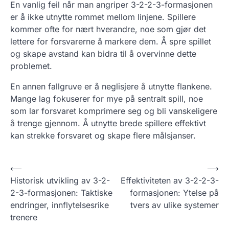
En vanlig feil når man angriper 3-2-2-3-formasjonen
er å ikke utnytte rommet mellom linjene. Spillere
kommer ofte for nært hverandre, noe som gjør det
lettere for forsvarerne å markere dem. Å spre spillet
og skape avstand kan bidra til å overvinne dette
problemet.
En annen fallgruve er å neglisjere å utnytte flankene.
Mange lag fokuserer for mye på sentralt spill, noe
som lar forsvaret komprimere seg og bli vanskeligere
å trenge gjennom. Å utnytte brede spillere effektivt
kan strekke forsvaret og skape flere målsjanser.
P
⟵
⟶
Historisk utvikling av 3-2-
Effektiviteten av 3-2-2-3-
o
2-3-formasjonen: Taktiske
formasjonen: Ytelse på
s
endringer, innflytelsesrike
tvers av ulike systemer
t
trenere