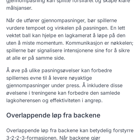
gjennompasning kan splitte forsvaret og skape klare
målsjanser.
Når de utfører gjennompasninger, bør spillerne
vurdere tempoet og vinkelen på pasningen. En lett
vektet ball kan hjelpe en lagkamerat å løpe på den
uten å miste momentum. Kommunikasjon er nøkkelen;
spillerne bør signalisere intensjonene sine for å sikre
at alle er på samme side.
Å øve på ulike pasningsøvelser kan forbedre
spillernes evne til å levere nøyaktige
gjennompasninger under press. Å inkludere disse
øvelsene i treningene kan forbedre den samlede
lagkoherensen og effektiviteten i angrep.
Overlappende løp fra backene
Overlappende løp fra backene kan betydelig forstyrre
3-2-2-3-formasjonen. Når backene gjør