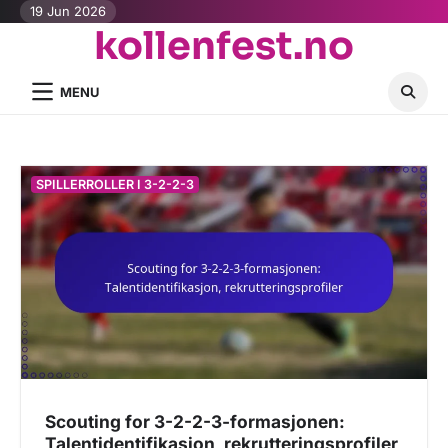
Skip
19 Jun 2026
kollenfest.no
to
content
MENU
SPILLERROLLER I 3-2-2-3
Scouting for 3-2-2-3-formasjonen:
Talentidentifikasjon, rekrutteringsprofiler