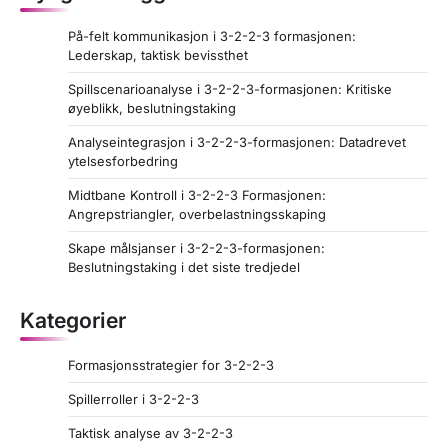
g
På-felt kommunikasjon i 3-2-2-3 formasjonen:
i
Lederskap, taktisk bevissthet
n
Spillscenarioanalyse i 3-2-2-3-formasjonen: Kritiske
a
øyeblikk, beslutningstaking
t
Analyseintegrasjon i 3-2-2-3-formasjonen: Datadrevet
ytelsesforbedring
i
Midtbane Kontroll i 3-2-2-3 Formasjonen:
o
Angrepstriangler, overbelastningsskaping
n
Skape målsjanser i 3-2-2-3-formasjonen:
Beslutningstaking i det siste tredjedel
Kategorier
Formasjonsstrategier for 3-2-2-3
Spillerroller i 3-2-2-3
Taktisk analyse av 3-2-2-3