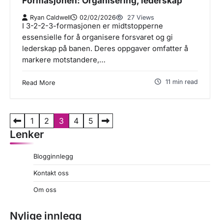
Formasjonen: Organisering, lederskap
Ryan Caldwell
02/02/2026
27 Views
I 3-2-2-3-formasjonen er midtstopperne
essensielle for å organisere forsvaret og gi
lederskap på banen. Deres oppgaver omfatter å
markere motstandere,…
11 min read
Read More
P
1
2
3
4
5
Lenker
o
s
Blogginnlegg
t
Kontakt oss
s
Om oss
p
a
Nylige innlegg